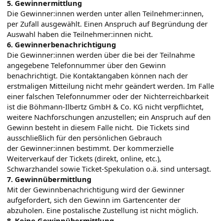
5. Gewinnermittlung
Die Gewinner:innen werden unter allen Teilnehmer:innen,
per Zufall ausgewählt. Einen Anspruch auf Begründung der
Auswahl haben die Teilnehmer:innen nicht.
6. Gewinnerbenachrichtigung
Die Gewinner:innen werden über die bei der Teilnahme
angegebene Telefonnummer über den Gewinn
benachrichtigt. Die Kontaktangaben können nach der
erstmaligen Mitteilung nicht mehr geändert werden. Im Falle
einer falschen Telefonnummer oder der Nichterreichbarkeit
ist die Böhmann-Ilbertz GmbH & Co. KG nicht verpflichtet,
weitere Nachforschungen anzustellen; ein Anspruch auf den
Gewinn besteht in diesem Falle nicht. Die Tickets sind
ausschließlich für den persönlichen Gebrauch
der Gewinner:innen bestimmt. Der kommerzielle
Weiterverkauf der Tickets (direkt, online, etc.),
Schwarzhandel sowie Ticket-Spekulation o.ä. sind untersagt.
7. Gewinnübermittlung
Mit der Gewinnbenachrichtigung wird der Gewinner
aufgefordert, sich den Gewinn im Gartencenter der
abzuholen. Eine postalische Zustellung ist nicht möglich.
8. Keine Gewinnübermittlung