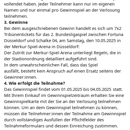
vollendet haben. Jeder Teilnehmer kann nur im eigenen
Namen und nur einmal pro Gewinnspiel an der Verlosung
teilnehmen.
3. Gewinne
Bei dem ausgeschriebenen Gewinn handelt es sich um 7x2
Tribünentickets für das 2. Bundesligaspiel zwischen Fortuna
Düsseldorf und Schalke 04, am Samstag, den 10.05.2025 in
der Merkur-Spiel-Arena in Düsseldorf:
Der Zutritt zur Merkur-Spiel-Arena unterliegt Regeln, die in
der Stadionordnung detailliert aufgeführt sind.
In dem unwahrscheinlichen Fall, dass das Spiel
ausfällt, besteht kein Anspruch auf einen Ersatz seitens der
Gewinner:innen.
4. Wie erfolgt die Teilnahme?
Das Gewinnspiel findet vom 01.05.2025 bis 04.05.2025 statt.
Mit Ihrem Einkauf im Gewinnspielzeitraum erhalten Sie eine
Gewinnspielkarte mit der Sie an der Verlosung teilnehmen
können. Um an dem Gewinnspiel teilnehmen zu können,
müssen die Teilnehmer:innen der Teilnahme am Gewinnspiel
durch vollständiges Ausfüllen der Pflichtfelder des
Teilnahmeformulars und dessen Einreichung zustimmen.