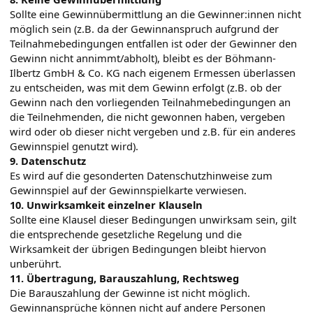
Sollte eine Gewinnübermittlung an die Gewinner:innen nicht
möglich sein (z.B. da der Gewinnanspruch aufgrund der
Teilnahmebedingungen entfallen ist oder der Gewinner den
Gewinn nicht annimmt/abholt), bleibt es der Böhmann-
Ilbertz GmbH & Co. KG nach eigenem Ermessen überlassen
zu entscheiden, was mit dem Gewinn erfolgt (z.B. ob der
Gewinn nach den vorliegenden Teilnahmebedingungen an
die Teilnehmenden, die nicht gewonnen haben, vergeben
wird oder ob dieser nicht vergeben und z.B. für ein anderes
Gewinnspiel genutzt wird).
9. Datenschutz
Es wird auf die gesonderten Datenschutzhinweise zum
Gewinnspiel auf der Gewinnspielkarte verwiesen.
10. Unwirksamkeit einzelner Klauseln
Sollte eine Klausel dieser Bedingungen unwirksam sein, gilt
die entsprechende gesetzliche Regelung und die
Wirksamkeit der übrigen Bedingungen bleibt hiervon
unberührt.
11. Übertragung, Barauszahlung, Rechtsweg
Die Barauszahlung der Gewinne ist nicht möglich.
Gewinnansprüche können nicht auf andere Personen