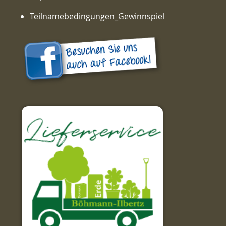
Teilnamebedingungen_Gewinnspiel